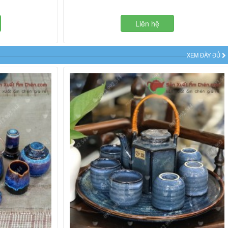
Liên hệ
XEM ĐẦY ĐỦ