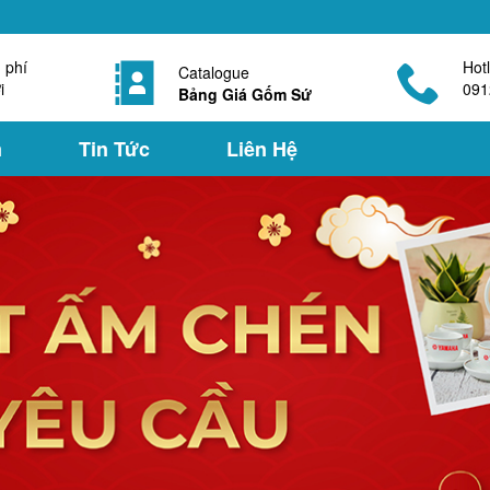
 phí
Hotl
Catalogue
i
091
Bảng Giá Gốm Sứ
m
Tin Tức
Liên Hệ