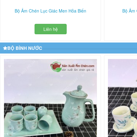
Bộ Ấm Chén Lục Giác Men Hỏa Biến
Bộ Ấm 
Liên hệ
BỘ BÌNH NƯỚC