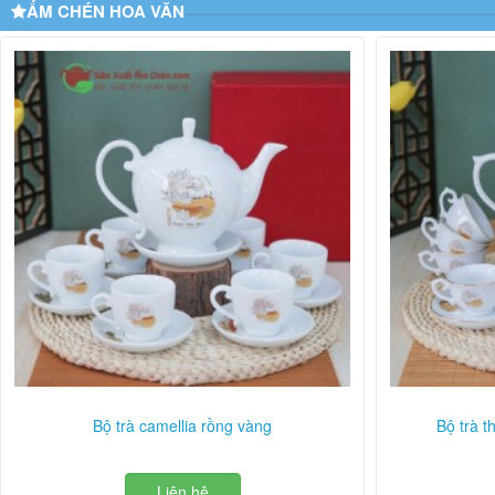
ẤM CHÉN HOA VĂN
Bộ trà camellia rồng vàng
Bộ trà 
Liên hệ