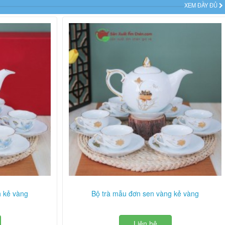
XEM ĐẦY ĐỦ
h kẻ vàng
Bộ trà mẫu đơn sen vàng kẻ vàng
Liên hệ