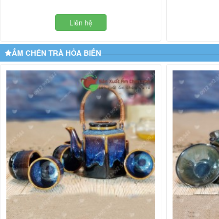
Liên hệ
ẤM CHÉN TRÀ HỎA BIẾN