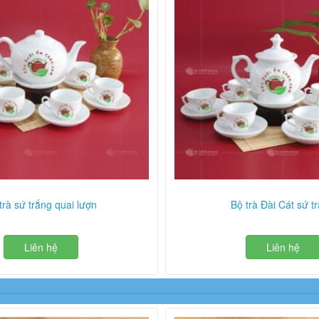
trà sứ trắng quai lượn
Bộ trà Đài Cát sứ t
Liên hệ
Liên hệ