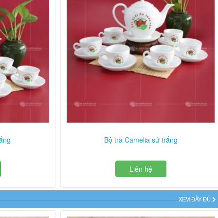
rắng
Bộ trà Camelia sứ trắng
Liên hệ
XEM ĐẦY ĐỦ