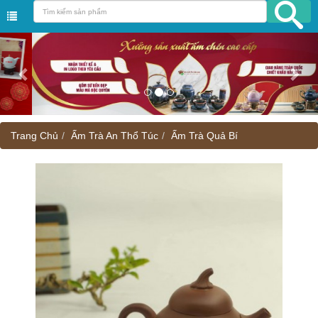
Trang Chủ
Ấm Trà An Thổ Túc
Ấm Trà Quả Bí